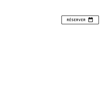
date_range
RÉSERVER