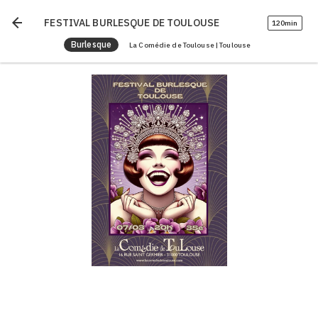
arrow_back
FESTIVAL BURLESQUE DE TOULOUSE
120min
Burlesque
La Comédie de Toulouse | Toulouse